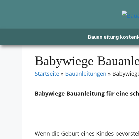
Zum
Inhalt
springen
Bauanleitung kostenl
Babywiege Bauanle
Startseite
»
Bauanleitungen
»
Babywiege
Babywiege Bauanleitung für eine s
Wenn die Geburt eines Kindes bevorsteh