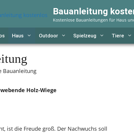
Bauanleitung koste
Kostenlose Bauanleitungen für Haus un
os
Haus
Outdoor
Spielzeug
Tiere
itung
 Bauanleitung
chwebende Holz-Wiege
t, ist die Freude groß. Der Nachwuchs soll