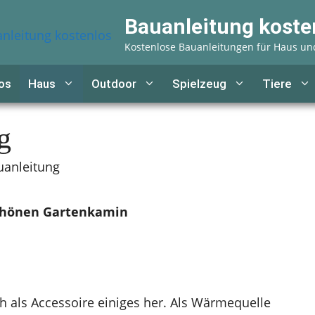
Bauanleitung koste
Kostenlose Bauanleitungen für Haus un
os
Haus
Outdoor
Spielzeug
Tiere
g
anleitung
schönen Gartenkamin
h als Accessoire einiges her. Als Wärmequelle