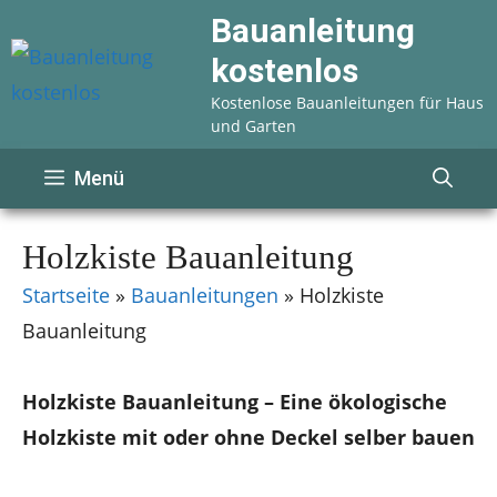
Zum
Bauanleitung
Inhalt
kostenlos
springen
Kostenlose Bauanleitungen für Haus
und Garten
Menü
Holzkiste Bauanleitung
Startseite
»
Bauanleitungen
»
Holzkiste
Bauanleitung
Holzkiste Bauanleitung – Eine ökologische
Holzkiste mit oder ohne Deckel selber bauen