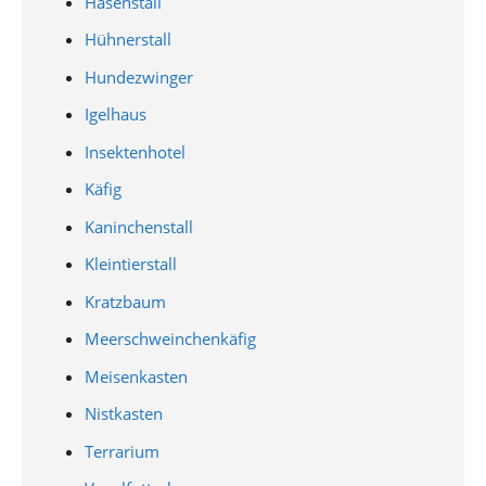
Hasenstall
Hühnerstall
Hundezwinger
Igelhaus
Insektenhotel
Käfig
Kaninchenstall
Kleintierstall
Kratzbaum
Meerschweinchenkäfig
Meisenkasten
Nistkasten
Terrarium