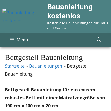
Zum
Bauanleitung
Inhalt
kostenlos
springen
Kostenlose Bauanleitungen für Haus
und Garten
Menü
Bettgestell Bauanleitung
Startseite
»
Bauanleitungen
»
Bettgestell
Bauanleitung
Bettgestell Bauanleitung für ein extrem
robustes Bett mit einer Matratzengröße von
190 cm x 100 cm x 20 cm