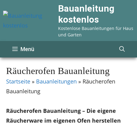
Zum
Bauanleitung
Inhalt
kostenlos
springen
Kostenlose Bauanleitungen für Haus
und Garten
Menü
Räucherofen Bauanleitung
Startseite
»
Bauanleitungen
»
Räucherofen
Bauanleitung
Räucherofen Bauanleitung – Die eigene
Räucherware im eigenen Ofen herstellen