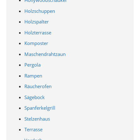
Hollywoodschaukel
Holzschuppen
Holzspalter
Holzterrasse
Komposter
Maschendrahtzaun
Pergola
Rampen
Räucherofen
Sägebock
Spanferkelgrill
Stelzenhaus
Terrasse