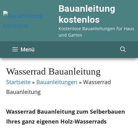
Zum
Bauanleitung
Inhalt
kostenlos
springen
Kostenlose Bauanleitungen für Haus
und Garten
Menü
Wasserrad Bauanleitung
Startseite
»
Bauanleitungen
»
Wasserrad
Bauanleitung
Wasserrad Bauanleitung zum Selberbauen
Ihres ganz eigenen Holz-Wasserrads