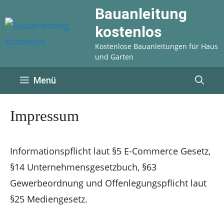
Zum
Bauanleitung
Inhalt
kostenlos
springen
Kostenlose Bauanleitungen für Haus
und Garten
Menü
Impressum
Informationspflicht laut §5 E-Commerce Gesetz,
§14 Unternehmensgesetzbuch, §63
Gewerbeordnung und Offenlegungspflicht laut
§25 Mediengesetz.