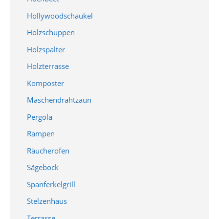
Hollywoodschaukel
Holzschuppen
Holzspalter
Holzterrasse
Komposter
Maschendrahtzaun
Pergola
Rampen
Räucherofen
Sägebock
Spanferkelgrill
Stelzenhaus
Terrasse