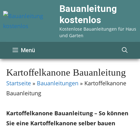
Zum
Bauanleitung
Inhalt
kostenlos
springen
Kostenlose Bauanleitungen für Haus
und Garten
Menü
Kartoffelkanone Bauanleitung
Startseite
»
Bauanleitungen
»
Kartoffelkanone
Bauanleitung
Kartoffelkanone Bauanleitung – So können
Sie eine Kartoffelkanone selber bauen